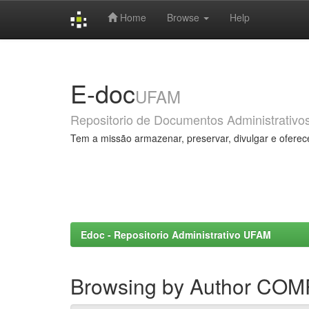
Home
Browse
Help
Skip
navigation
E-doc
UFAM
Repositorio de Documentos Administrativo
Tem a missão armazenar, preservar, divulgar e oferec
Edoc - Repositorio Administrativo UFAM
Browsing by Author CO