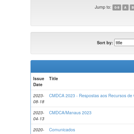
Jump to:
0-9
A
B
Sort by:
Issue
Title
Date
2023-
CMDCA 2023 - Respostas aos Recursos de 
08-18
2023-
CMDCA/Manaus 2023
04-13
2020-
Comunicados