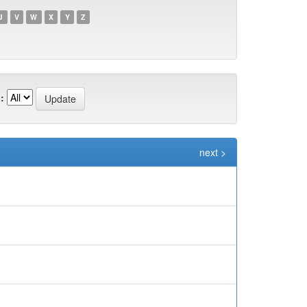
U
V
W
X
Y
Z
:
next >