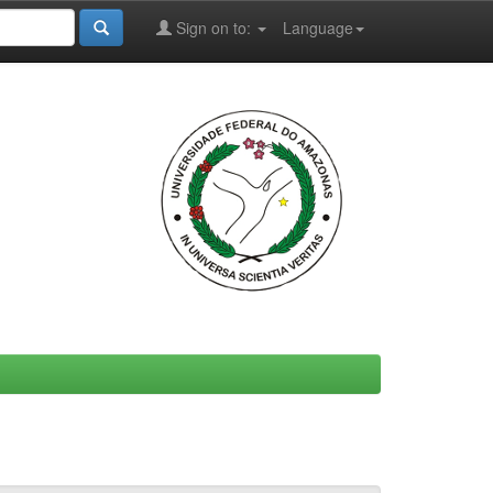
Sign on to:
Language