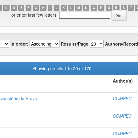
C
D
E
F
G
H
I
J
K
L
M
N
O
P
Q
R
S
T
or enter first few letters:
In order:
Results/Page
Authors/Record
Showing results 1 to 20 of 170
Author(s)
Questões de Prova
COMPEC
COMPEC
COMPEC