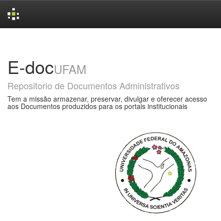
Skip
navigation
E-doc
UFAM
Repositorio de Documentos Administrativos
Tem a missão armazenar, preservar, divulgar e oferecer acesso
aos Documentos produzidos para os portais institucionais