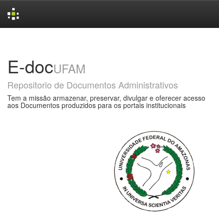
Skip
navigation
E-doc
UFAM
Repositorio de Documentos Administrativos
Tem a missão armazenar, preservar, divulgar e oferecer acesso
aos Documentos produzidos para os portais institucionais