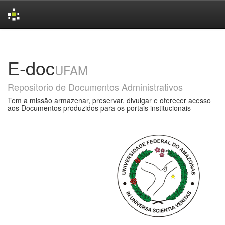
Skip
navigation
E-doc
UFAM
Repositorio de Documentos Administrativos
Tem a missão armazenar, preservar, divulgar e oferecer acesso
aos Documentos produzidos para os portais institucionais