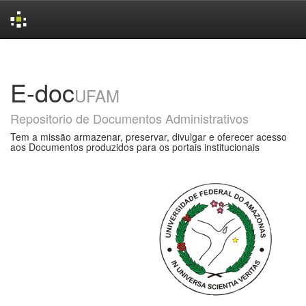
Skip
navigation
E-doc
UFAM
Repositorio de Documentos Administrativos
Tem a missão armazenar, preservar, divulgar e oferecer acesso
aos Documentos produzidos para os portais institucionais