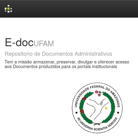
Skip
navigation
E-doc
UFAM
Repositorio de Documentos Administrativos
Tem a missão armazenar, preservar, divulgar e oferecer acesso
aos Documentos produzidos para os portais institucionais