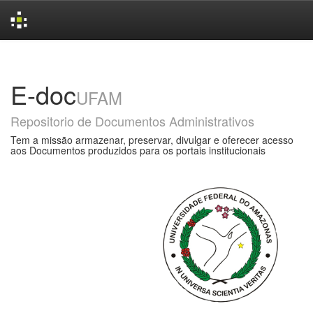
Skip
navigation
E-doc
UFAM
Repositorio de Documentos Administrativos
Tem a missão armazenar, preservar, divulgar e oferecer acesso
aos Documentos produzidos para os portais institucionais