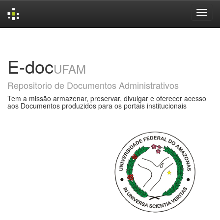
Skip
navigation
E-doc
UFAM
Repositorio de Documentos Administrativos
Tem a missão armazenar, preservar, divulgar e oferecer acesso
aos Documentos produzidos para os portais institucionais