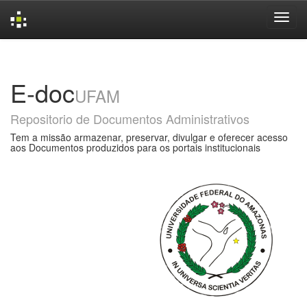
Skip
navigation
E-doc
UFAM
Repositorio de Documentos Administrativos
Tem a missão armazenar, preservar, divulgar e oferecer acesso
aos Documentos produzidos para os portais institucionais