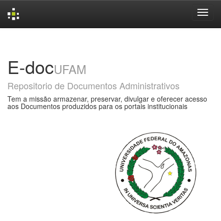
Skip
navigation
E-doc
UFAM
Repositorio de Documentos Administrativos
Tem a missão armazenar, preservar, divulgar e oferecer acesso
aos Documentos produzidos para os portais institucionais