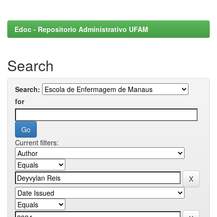
Edoc - Repositorio Administrativo UFAM
Search
Search:
for
Current filters: