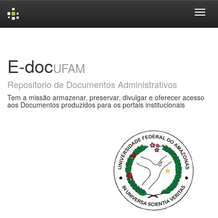
Skip
navigation
E-doc
UFAM
Repositorio de Documentos Administrativos
Tem a missão armazenar, preservar, divulgar e oferecer acesso
aos Documentos produzidos para os portais institucionais