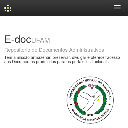
Skip
navigation
E-doc
UFAM
Repositorio de Documentos Administrativos
Tem a missão armazenar, preservar, divulgar e oferecer acesso
aos Documentos produzidos para os portais institucionais