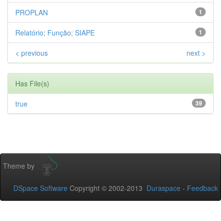
PROPLAN
1
Relatório; Função; SIAPE
1
< previous
next >
Has File(s)
true
39
Theme by
DSpace Software
Copyright © 2002-2013
Duraspace
-
Feedback