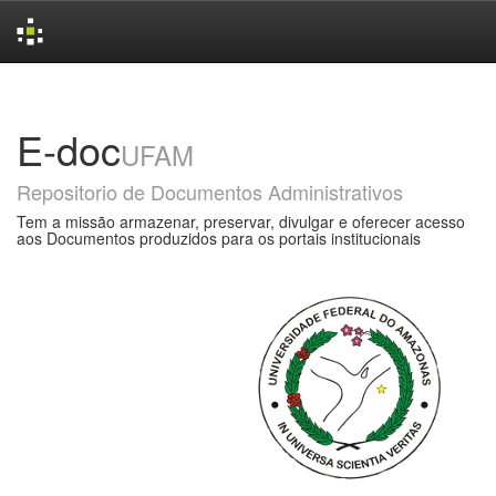
Skip
navigation
E-doc
UFAM
Repositorio de Documentos Administrativos
Tem a missão armazenar, preservar, divulgar e oferecer acesso
aos Documentos produzidos para os portais institucionais