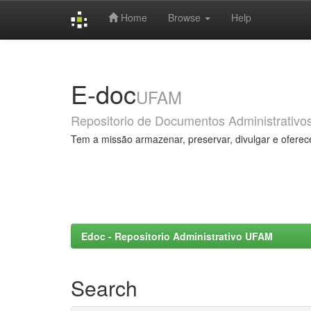
Home
Browse
Help
Skip
navigation
E-doc
UFAM
Repositorio de Documentos Administrativo
Tem a missão armazenar, preservar, divulgar e oferec
Edoc - Repositorio Administrativo UFAM
Search