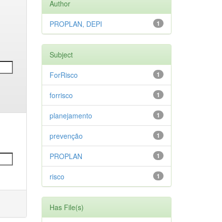
Author
PROPLAN, DEPI
1
Subject
ForRisco
1
forrisco
1
planejamento
1
prevenção
1
PROPLAN
1
risco
1
Has File(s)