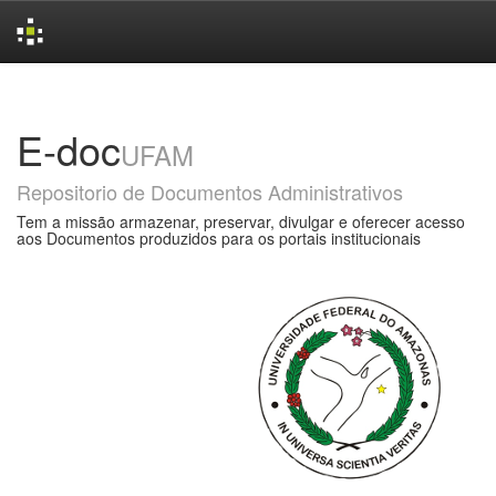
Skip
navigation
E-doc
UFAM
Repositorio de Documentos Administrativos
Tem a missão armazenar, preservar, divulgar e oferecer acesso
aos Documentos produzidos para os portais institucionais