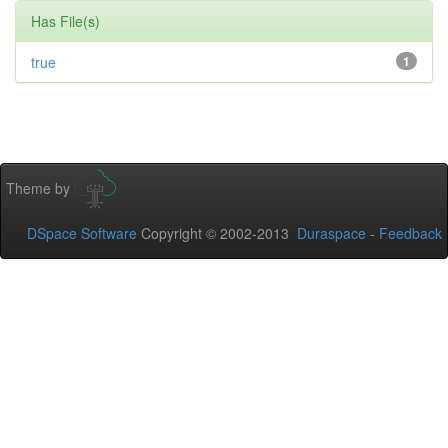
Has File(s)
true
1
Theme by
DSpace Software
Copyright © 2002-2013
Duraspace
-
Feedback