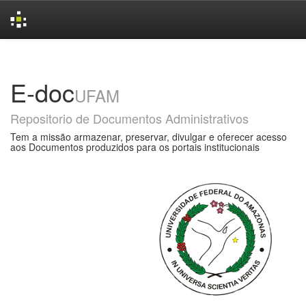
Skip
navigation
E-doc
UFAM
Repositorio de Documentos Administrativos
Tem a missão armazenar, preservar, divulgar e oferecer acesso
aos Documentos produzidos para os portais institucionais