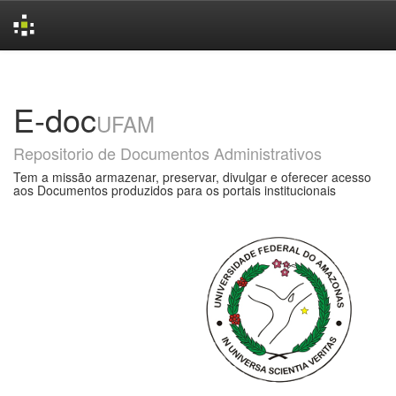
Skip
navigation
E-doc
UFAM
Repositorio de Documentos Administrativos
Tem a missão armazenar, preservar, divulgar e oferecer acesso
aos Documentos produzidos para os portais institucionais