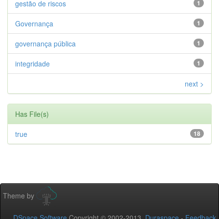
gestão de riscos
1
Governança
1
governança pública
1
integridade
1
next >
Has File(s)
true
18
Theme by
DSpace Software
Copyright © 2002-2013
Duraspace
-
Feedback