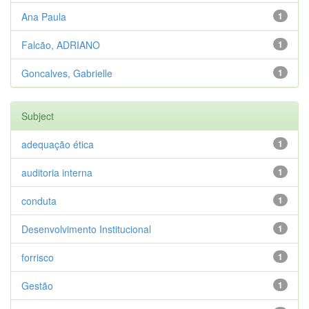
Ana Paula
1
Falcão, ADRIANO
1
Goncalves, Gabrielle
1
Subject
adequação ética
1
auditoria interna
1
conduta
1
Desenvolvimento Institucional
1
forrisco
1
Gestão
1