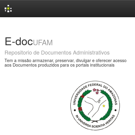
Skip
navigation
E-doc
UFAM
Repositorio de Documentos Administrativos
Tem a missão armazenar, preservar, divulgar e oferecer acesso
aos Documentos produzidos para os portais institucionais