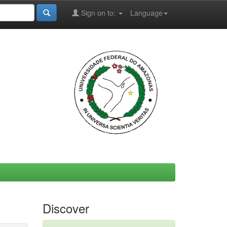
Sign on to:
Language
Discover