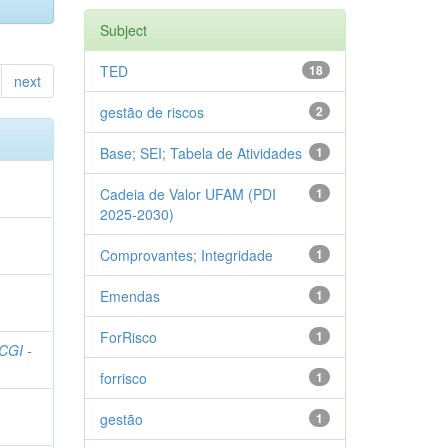
Subject
TED
18
next
gestão de riscos
2
Base; SEI; Tabela de Atividades
1
Cadeia de Valor UFAM (PDI
1
2025-2030)
Comprovantes; Integridade
1
Emendas
1
ForRisco
1
CGI -
forrisco
1
gestão
1