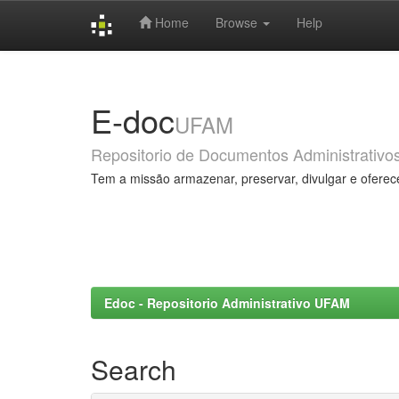
Home
Browse
Help
Skip
navigation
E-doc
UFAM
Repositorio de Documentos Administrativo
Tem a missão armazenar, preservar, divulgar e oferec
Edoc - Repositorio Administrativo UFAM
Search