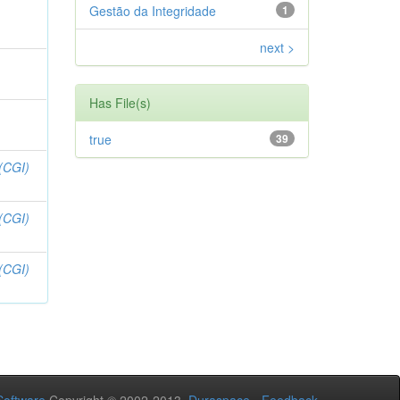
Gestão da Integridade
1
next >
Has File(s)
true
39
(CGI)
(CGI)
(CGI)