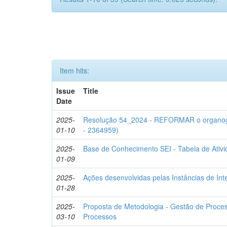
Item hits:
Issue
Title
Date
2025-
Resolução 54_2024 - REFORMAR o organo
01-10
- 2364959)
2025-
Base de Conhecimento SEI - Tabela de Ativ
01-09
2025-
Ações desenvolvidas pelas Instâncias de In
01-28
2025-
Proposta de Metodologia - Gestão de Proce
03-10
Processos