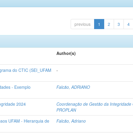
previous
1
2
3
4
Author(s)
grama do CTIC (SEI_UFAM
-
idades - Exemplo
Falcão, ADRIANO
tegridade 2024
Coordenação de Gestão da Integridade 
PROPLAN
ssos UFAM - Hierarquia de
Falcão, Adriano