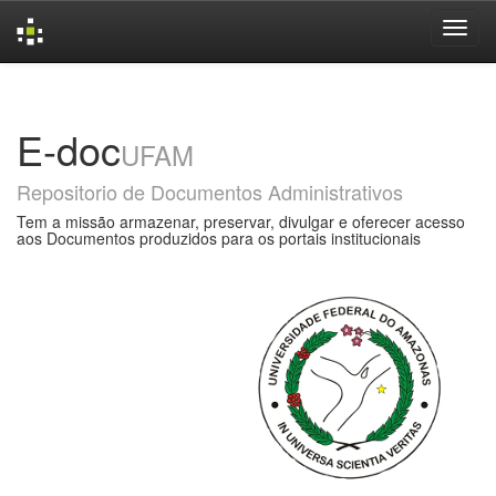
Skip
navigation
E-doc
UFAM
Repositorio de Documentos Administrativos
Tem a missão armazenar, preservar, divulgar e oferecer acesso
aos Documentos produzidos para os portais institucionais