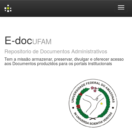
Skip
navigation
E-doc
UFAM
Repositorio de Documentos Administrativos
Tem a missão armazenar, preservar, divulgar e oferecer acesso
aos Documentos produzidos para os portais institucionais