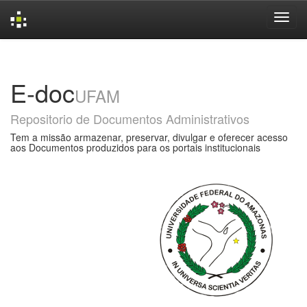
Skip
navigation
E-doc
UFAM
Repositorio de Documentos Administrativos
Tem a missão armazenar, preservar, divulgar e oferecer acesso
aos Documentos produzidos para os portais institucionais