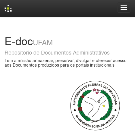
Skip
navigation
E-doc
UFAM
Repositorio de Documentos Administrativos
Tem a missão armazenar, preservar, divulgar e oferecer acesso
aos Documentos produzidos para os portais institucionais