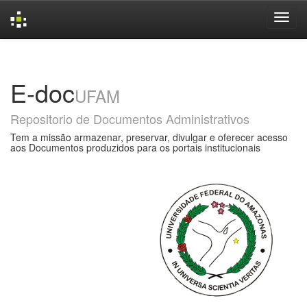
Skip
navigation
E-doc
UFAM
Repositorio de Documentos Administrativos
Tem a missão armazenar, preservar, divulgar e oferecer acesso
aos Documentos produzidos para os portais institucionais