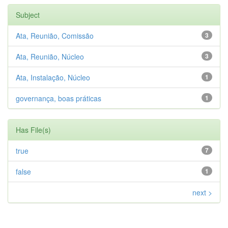
Subject
Ata, Reunião, Comissão
3
Ata, Reunião, Núcleo
3
Ata, Instalação, Núcleo
1
governança, boas práticas
1
Has File(s)
true
7
false
1
next >