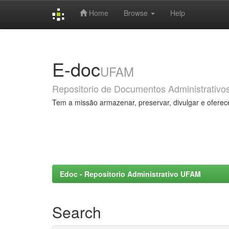
Home
Browse
Help
Skip
navigation
E-doc
UFAM
Repositorio de Documentos Administrativo
Tem a missão armazenar, preservar, divulgar e oferec
Edoc - Repositorio Administrativo UFAM
Search