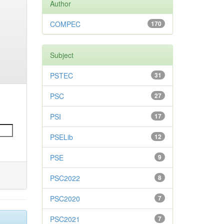
Author
COMPEC
170
Subject
PSTEC
31
PSC
27
PSI
17
PSELib
12
PSE
9
PSC2022
8
PSC2020
7
PSC2021
7