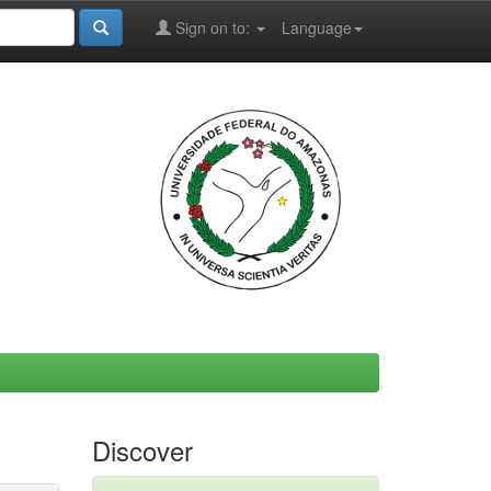
Sign on to:
Language
Discover