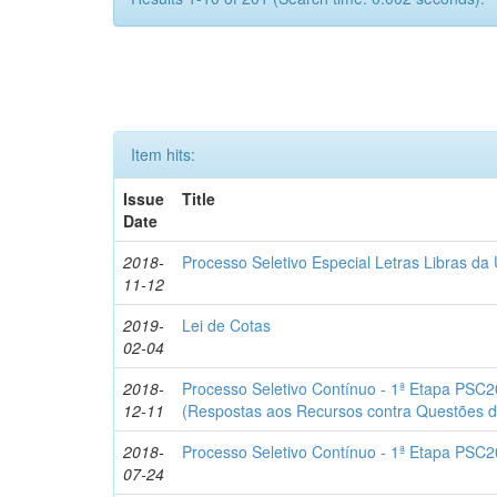
Item hits:
Issue
Title
Date
2018-
Processo Seletivo Especial Letras Libras d
11-12
2019-
Lei de Cotas
02-04
2018-
Processo Seletivo Contínuo - 1ª Etapa PSC2
12-11
(Respostas aos Recursos contra Questões d
2018-
Processo Seletivo Contínuo - 1ª Etapa PSC2
07-24