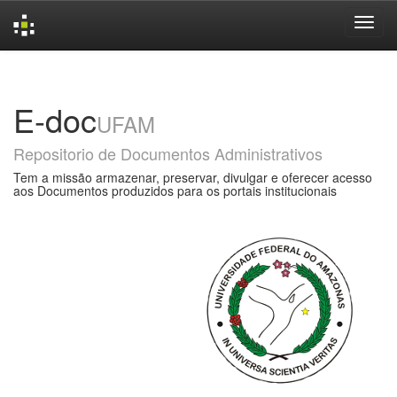
Skip
navigation
E-doc
UFAM
Repositorio de Documentos Administrativos
Tem a missão armazenar, preservar, divulgar e oferecer acesso
aos Documentos produzidos para os portais institucionais