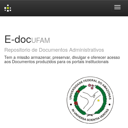
Skip
navigation
E-doc
UFAM
Repositorio de Documentos Administrativos
Tem a missão armazenar, preservar, divulgar e oferecer acesso
aos Documentos produzidos para os portais institucionais