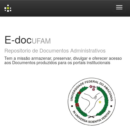
Skip
navigation
E-doc
UFAM
Repositorio de Documentos Administrativos
Tem a missão armazenar, preservar, divulgar e oferecer acesso
aos Documentos produzidos para os portais institucionais