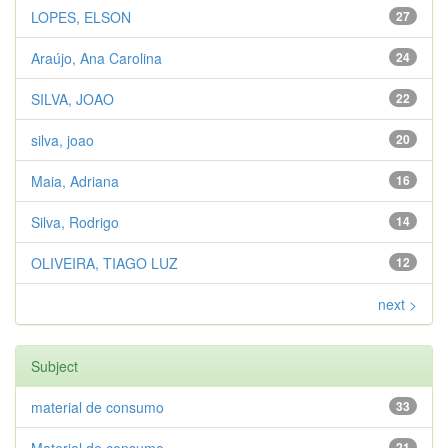
LOPES, ELSON
27
Araújo, Ana Carolina
24
SILVA, JOAO
22
silva, joao
20
Maia, Adriana
16
Silva, Rodrigo
14
OLIVEIRA, TIAGO LUZ
12
next >
Subject
material de consumo
33
21