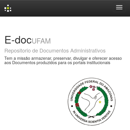
Skip
navigation
E-doc
UFAM
Repositorio de Documentos Administrativos
Tem a missão armazenar, preservar, divulgar e oferecer acesso
aos Documentos produzidos para os portais institucionais