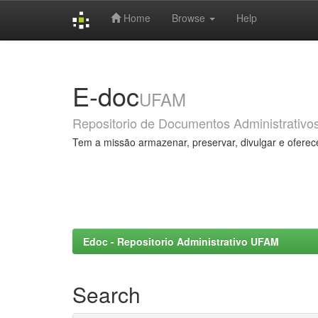
Home
Browse
Help
Skip
navigation
E-doc
UFAM
Repositorio de Documentos Administrativo
Tem a missão armazenar, preservar, divulgar e oferec
Edoc - Repositorio Administrativo UFAM
Search