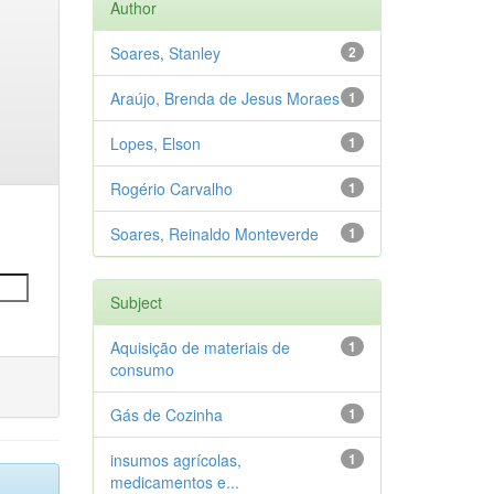
Author
Soares, Stanley
2
Araújo, Brenda de Jesus Moraes
1
Lopes, Elson
1
Rogério Carvalho
1
Soares, Reinaldo Monteverde
1
Subject
Aquisição de materiais de
1
consumo
Gás de Cozinha
1
insumos agrícolas,
1
medicamentos e...