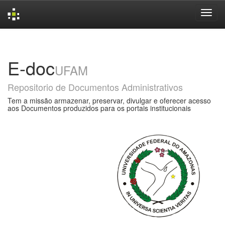
Skip
navigation
E-doc
UFAM
Repositorio de Documentos Administrativos
Tem a missão armazenar, preservar, divulgar e oferecer acesso
aos Documentos produzidos para os portais institucionais