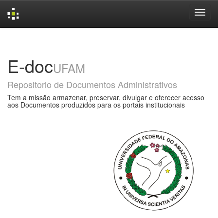
Skip
navigation
E-doc
UFAM
Repositorio de Documentos Administrativos
Tem a missão armazenar, preservar, divulgar e oferecer acesso
aos Documentos produzidos para os portais institucionais