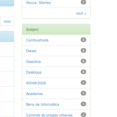
Souza, Stanley
1
next >
next
Subject
Combustíveis
3
Diesel
3
Gasolina
3
Desktops
2
90008/2026
1
Academia
1
Bens de Informática
1
Controle de pragas urbanas
1