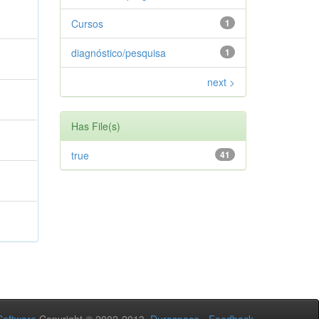
Cursos
1
diagnóstico/pesquisa
1
next >
Has File(s)
true
41