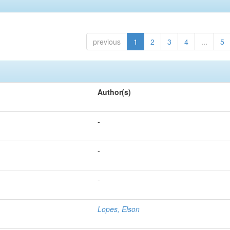
previous
1
2
3
4
...
5
Author(s)
-
-
-
Lopes, Elson