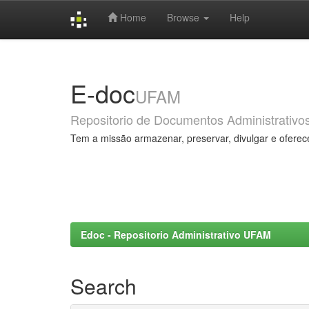
Home
Browse
Help
Skip
navigation
E-doc
UFAM
Repositorio de Documentos Administrativo
Tem a missão armazenar, preservar, divulgar e oferec
Edoc - Repositorio Administrativo UFAM
Search