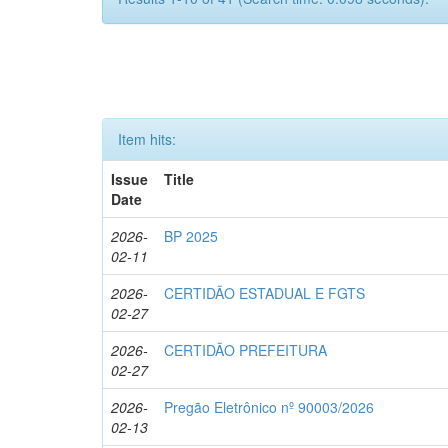
Item hits:
Issue
Title
Date
2026-
BP 2025
02-11
2026-
CERTIDÃO ESTADUAL E FGTS
02-27
2026-
CERTIDÃO PREFEITURA
02-27
2026-
Pregão Eletrônico nº 90003/2026
02-13