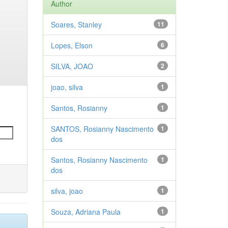
Author
Soares, Stanley
11
Lopes, Elson
6
SILVA, JOAO
2
joao, silva
1
Santos, Rosianny
1
SANTOS, Rosianny Nascimento
1
dos
Santos, Rosianny Nascimento
1
dos
silva, joao
1
Souza, Adriana Paula
1