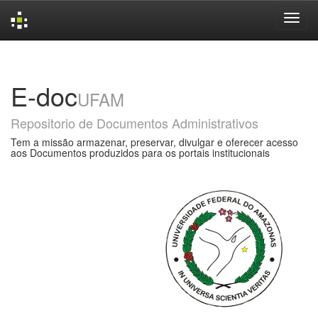
Skip
navigation
E-doc
UFAM
Repositorio de Documentos Administrativos
Tem a missão armazenar, preservar, divulgar e oferecer acesso
aos Documentos produzidos para os portais institucionais