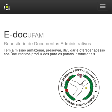
Skip
navigation
E-doc
UFAM
Repositorio de Documentos Administrativos
Tem a missão armazenar, preservar, divulgar e oferecer acesso
aos Documentos produzidos para os portais institucionais