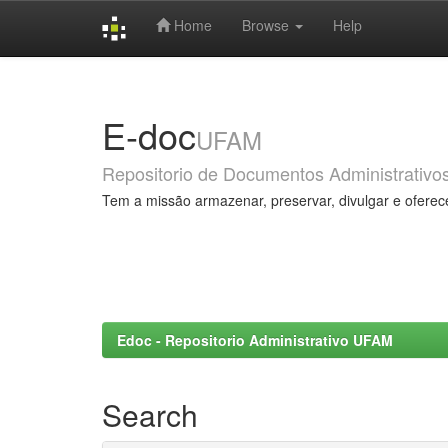
Home
Browse
Help
Skip
navigation
E-doc
UFAM
Repositorio de Documentos Administrativo
Tem a missão armazenar, preservar, divulgar e oferec
Edoc - Repositorio Administrativo UFAM
Search