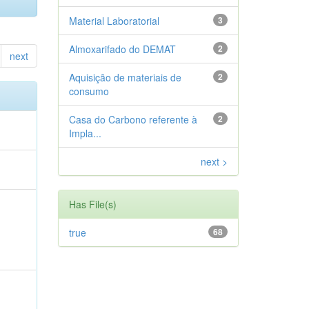
Material Laboratorial
3
Almoxarifado do DEMAT
2
next
Aquisição de materiais de
2
consumo
Casa do Carbono referente à
2
Impla...
next >
Has File(s)
true
68