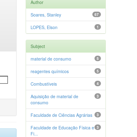
Author
Soares, Stanley
67
LOPES, Elson
1
Subject
material de consumo
5
reagentes químicos
5
Combustíveis
4
Aquisição de material de
3
consumo
Faculdade de Ciências Agrárias
3
Faculdade de Educação Física e
3
Fi...