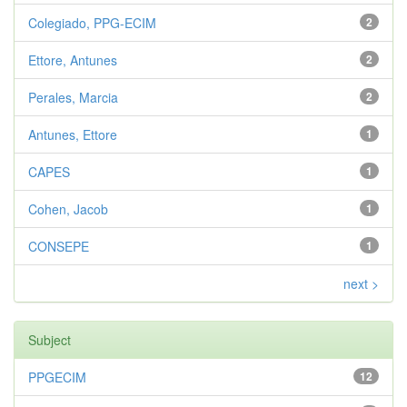
Colegiado, PPG-ECIM
2
Ettore, Antunes
2
Perales, Marcia
2
Antunes, Ettore
1
CAPES
1
Cohen, Jacob
1
CONSEPE
1
next >
Subject
PPGECIM
12