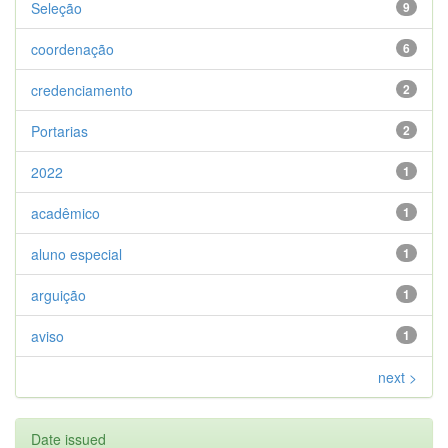
Seleção
9
coordenação
6
credenciamento
2
Portarias
2
2022
1
acadêmico
1
aluno especial
1
arguição
1
aviso
1
next >
Date issued