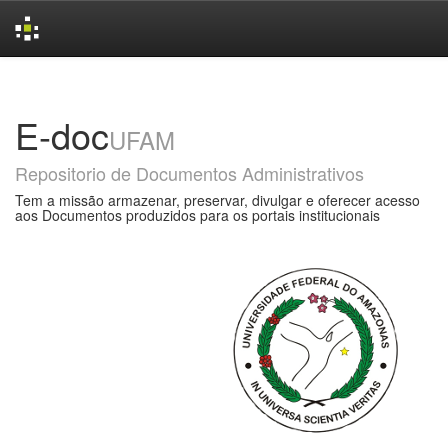
Skip
navigation
E-doc
UFAM
Repositorio de Documentos Administrativos
Tem a missão armazenar, preservar, divulgar e oferecer acesso
aos Documentos produzidos para os portais institucionais