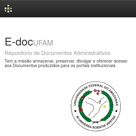
Skip
navigation
E-doc
UFAM
Repositorio de Documentos Administrativos
Tem a missão armazenar, preservar, divulgar e oferecer acesso
aos Documentos produzidos para os portais institucionais