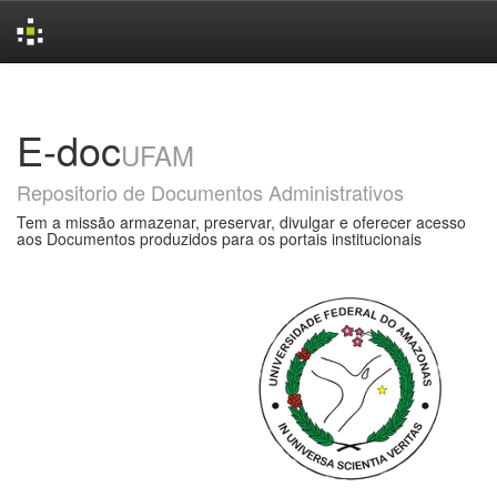
Skip
navigation
E-doc
UFAM
Repositorio de Documentos Administrativos
Tem a missão armazenar, preservar, divulgar e oferecer acesso
aos Documentos produzidos para os portais institucionais