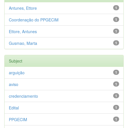
Antunes, Ettore
1
Coordenação do PPGECIM
1
Ettore, Antunes
1
Gusmao, Marta
1
Subject
arguição
1
aviso
1
credenciamento
1
Edital
1
PPGECIM
1