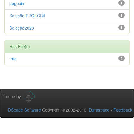
ppgecim
1
Seleção PPGECIM
1
Seleção2023
1
Has File(s)
true
4
Theme by
DSpace Software
Copyright © 2002-2013
Duraspace
-
Feedback