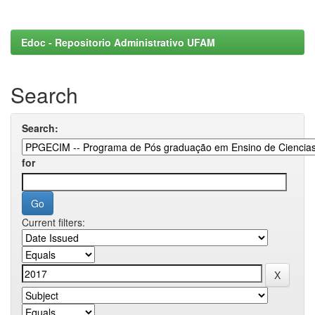
Edoc - Repositorio Administrativo UFAM
Search
Search:
for
Current filters: