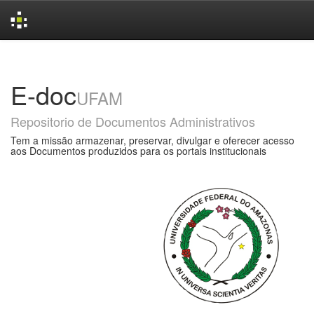
Skip
navigation
E-doc
UFAM
Repositorio de Documentos Administrativos
Tem a missão armazenar, preservar, divulgar e oferecer acesso
aos Documentos produzidos para os portais institucionais