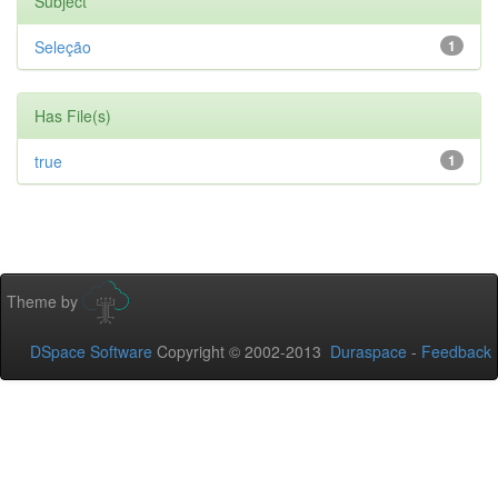
Subject
Seleção
1
Has File(s)
true
1
Theme by
DSpace Software
Copyright © 2002-2013
Duraspace
-
Feedback