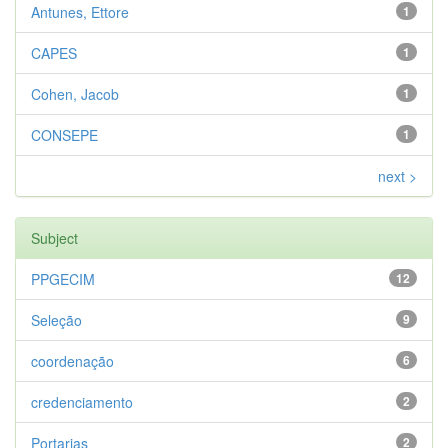
Antunes, Ettore
1
CAPES
1
Cohen, Jacob
1
CONSEPE
1
next >
Subject
PPGECIM
12
Seleção
9
coordenação
6
credenciamento
2
Portarias
2