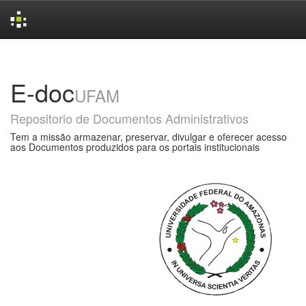
Skip
navigation
E-doc
UFAM
Repositorio de Documentos Administrativos
Tem a missão armazenar, preservar, divulgar e oferecer acesso
aos Documentos produzidos para os portais institucionais