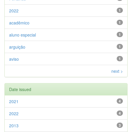
2022
1
acadêmico
1
aluno especial
1
arguição
1
aviso
1
next >
Date issued
2021
4
2022
4
2013
3