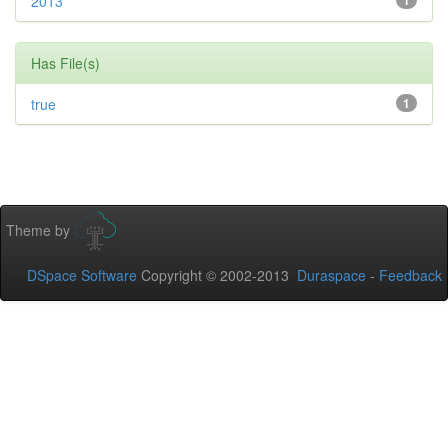
2013
1
Has File(s)
true
1
Theme by
DSpace Software
Copyright © 2002-2013
Duraspace
-
Feedback