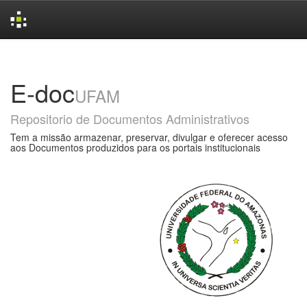
Skip
navigation
E-doc
UFAM
Repositorio de Documentos Administrativos
Tem a missão armazenar, preservar, divulgar e oferecer acesso
aos Documentos produzidos para os portais institucionais