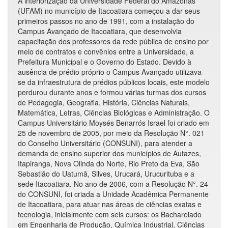
A interiorização da Universidade Federal do Amazonas
(UFAM) no município de Itacoatiara começou a dar seus
primeiros passos no ano de 1991, com a instalação do
Campus Avançado de Itacoatiara, que desenvolvia
capacitação dos professores da rede pública de ensino por
meio de contratos e convênios entre a Universidade, a
Prefeitura Municipal e o Governo do Estado. Devido à
ausência de prédio próprio o Campus Avançado utilizava-
se da infraestrutura de prédios públicos locais, este modelo
perdurou durante anos e formou várias turmas dos cursos
de Pedagogia, Geografia, História, Ciências Naturais,
Matemática, Letras, Ciências Biológicas e Administração. O
Campus Universitário Moysés Benarrós Israel foi criado em
25 de novembro de 2005, por meio da Resolução N°. 021
do Conselho Universitário (CONSUNI), para atender a
demanda de ensino superior dos municípios de Autazes,
Itapiranga, Nova Olinda do Norte, Rio Preto da Eva, São
Sebastião do Uatumã, Silves, Urucará, Urucurituba e a
sede Itacoatiara. No ano de 2006, com a Resolução N°. 24
do CONSUNI, foi criada a Unidade Acadêmica Permanente
de Itacoatiara, para atuar nas áreas de ciências exatas e
tecnologia, inicialmente com seis cursos: os Bacharelado
em Engenharia de Produção, Química Industrial, Ciências