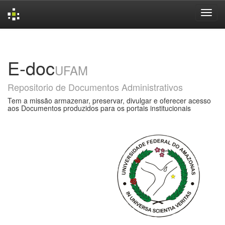
Skip
navigation
E-doc
UFAM
Repositorio de Documentos Administrativos
Tem a missão armazenar, preservar, divulgar e oferecer acesso
aos Documentos produzidos para os portais institucionais