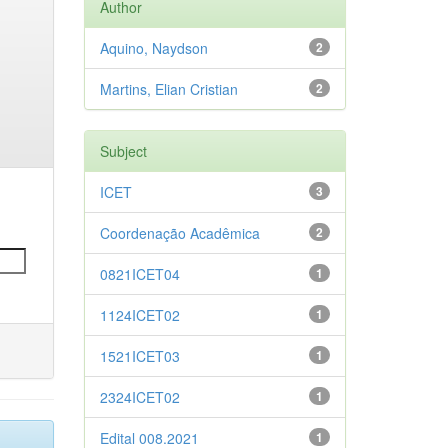
Author
Aquino, Naydson
2
Martins, Elian Cristian
2
Subject
ICET
3
Coordenação Acadêmica
2
0821ICET04
1
1124ICET02
1
1521ICET03
1
2324ICET02
1
Edital 008.2021
1