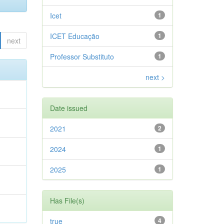
Icet
1
ICET Educação
1
next
Professor Substituto
1
next >
Date issued
2021
2
2024
1
2025
1
Has File(s)
true
4