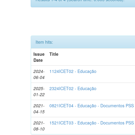
Item hits:
Issue
Title
Date
2024-
1124ICET02 - Educação
06-04
2025-
2324ICET02 - Educação
01-22
2021-
0821ICET04 - Educação - Documentos PSS
04-15
2021-
1521ICET03 - Educação - Documentos PSS
08-10