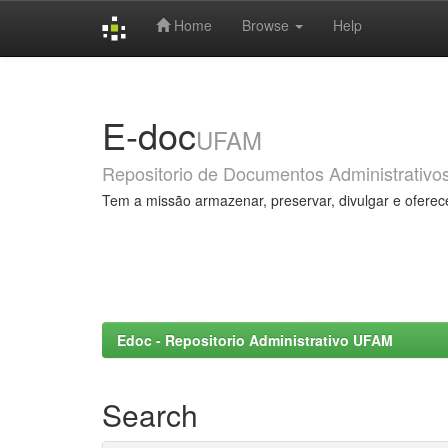
Home
Browse
Help
Skip
navigation
E-doc
UFAM
Repositorio de Documentos Administrativo
Tem a missão armazenar, preservar, divulgar e oferec
Edoc - Repositorio Administrativo UFAM
Search