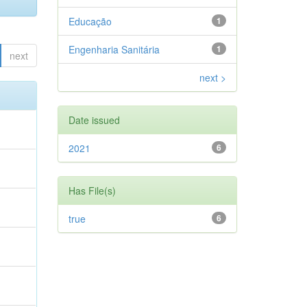
Educação
1
Engenharia Sanitária
1
next
next >
Date issued
2021
6
Has File(s)
true
6