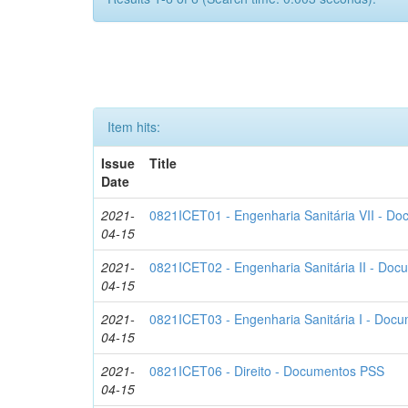
Item hits:
Issue
Title
Date
2021-
0821ICET01 - Engenharia Sanitária VII - D
04-15
2021-
0821ICET02 - Engenharia Sanitária II - Do
04-15
2021-
0821ICET03 - Engenharia Sanitária I - Doc
04-15
2021-
0821ICET06 - Direito - Documentos PSS
04-15