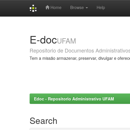
Home
Browse
Help
Skip
navigation
E-doc
UFAM
Repositorio de Documentos Administrativo
Tem a missão armazenar, preservar, divulgar e oferec
Edoc - Repositorio Administrativo UFAM
Search