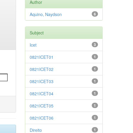
Author
Aquino, Naydson
6
Subject
Icet
3
0821ICET01
1
0821ICET02
1
0821ICET03
1
0821ICET04
1
0821ICET05
1
0821ICET06
1
Direito
1