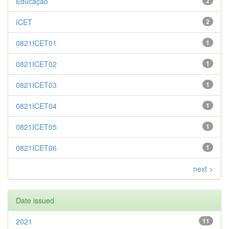
Educação
2
ICET
2
0821ICET01
1
0821ICET02
1
0821ICET03
1
0821ICET04
1
0821ICET05
1
0821ICET06
1
next >
Date issued
2021
11