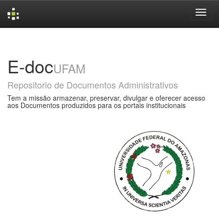
Skip
navigation
E-doc
UFAM
Repositorio de Documentos Administrativos
Tem a missão armazenar, preservar, divulgar e oferecer acesso
aos Documentos produzidos para os portais institucionais