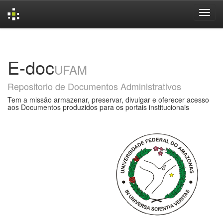
Skip
navigation
E-doc
UFAM
Repositorio de Documentos Administrativos
Tem a missão armazenar, preservar, divulgar e oferecer acesso
aos Documentos produzidos para os portais institucionais