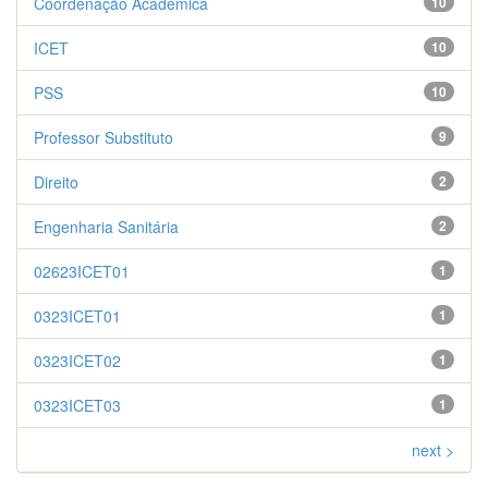
Coordenação Acadêmica
10
ICET
10
PSS
10
Professor Substituto
9
Direito
2
Engenharia Sanitária
2
02623ICET01
1
0323ICET01
1
0323ICET02
1
0323ICET03
1
next >