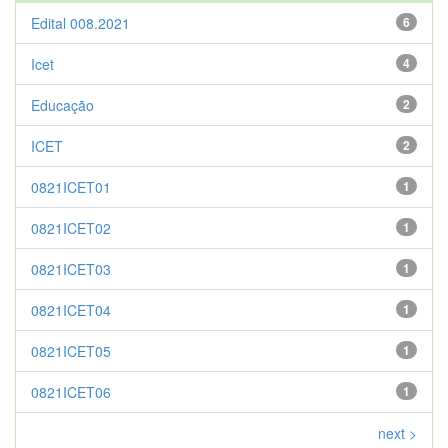
Edital 008.2021
6
Icet
4
Educação
2
ICET
2
0821ICET01
1
0821ICET02
1
0821ICET03
1
0821ICET04
1
0821ICET05
1
0821ICET06
1
next >