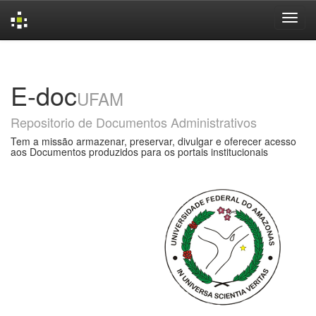
Skip
navigation
E-doc
UFAM
Repositorio de Documentos Administrativos
Tem a missão armazenar, preservar, divulgar e oferecer acesso
aos Documentos produzidos para os portais institucionais