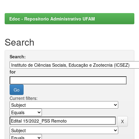
Edoc - Repositorio Administrativo UFAM
Search
Search:
for
Current filters: