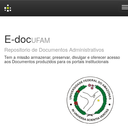
Skip
navigation
E-doc
UFAM
Repositorio de Documentos Administrativos
Tem a missão armazenar, preservar, divulgar e oferecer acesso
aos Documentos produzidos para os portais institucionais