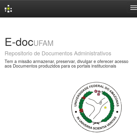
Skip
navigation
E-doc
UFAM
Repositorio de Documentos Administrativos
Tem a missão armazenar, preservar, divulgar e oferecer acesso
aos Documentos produzidos para os portais institucionais