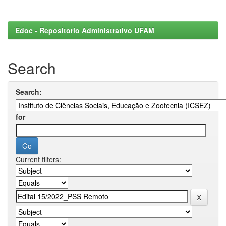
Edoc - Repositorio Administrativo UFAM
Search
Search:
for
Current filters: